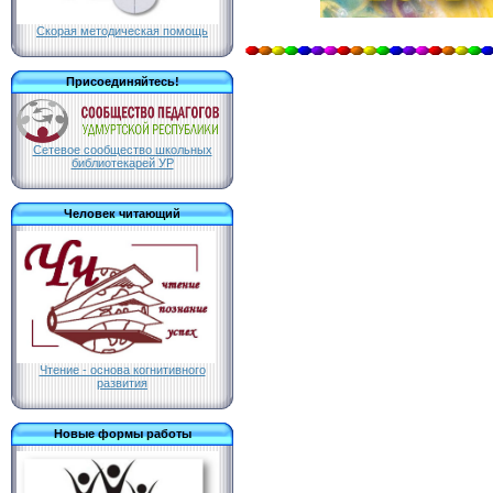
Скорая методическая помощь
Присоединяйтесь!
Сетевое сообщество школьных
библиотекарей УР
Человек читающий
Чтение - основа когнитивного
развития
Новые формы работы