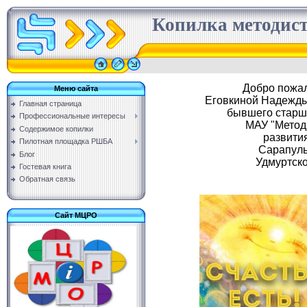
Копилка методис
Добро пожал
Меню сайта
Еговкиной Надежды
Главная страница
бывшего старш
Профессиональные интересы
МАУ "Метод
Содержимое копилки
развити
Пилотная площадка РШБА
Сарапуль
Блог
Удмуртско
Гостевая книга
Обратная связь
Сайт МЦРО